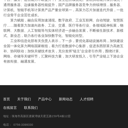
通用服务器、边缘服务器性能提升，国产品牌服务器竞争力持续增强，服务器、
计算机、智能手机等计算类产品产量全球第一，高算力芯片加速迭代升级，一批
行业骨干企业茁壮成长。
算力赋能，融合应用加速涌现。数字政府、工业互联网、自动驾驶、智慧医
疗……随着算力加速向政务、工业、交通、医疗等各行业、各领域延伸拓展，物
联网、大数据、人工智能等与实体经济进一步融合发展，不断催生新技术、新模
式、新业态，助力各行各业加快数字化、智能化转型。
工业和信息化部有关负责人表示，下一步，要优化基础设施布局，加快建设
全国一体化算力网络国家枢纽，着力打造数据中心集群，促进东西部算力高效互
补、协同联动；加快关键技术攻关，充分发挥“链主”企业牵引作用，围绕计算、
网络、存储等关键环节，汇聚科技力量，加大研发投入，引导产业链上下游企业
有效衔接、融通发展。
首页
关于我们
产品中心
新闻动态
人才招聘
在线留言
联系我们
地址：珠海市高新区唐家湾镇天星五路159号4栋12层
电话： 0756-3399330