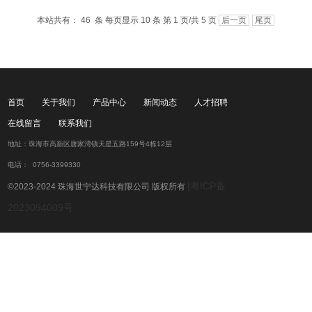
本站共有： 46 条 每页显示 10 条 第 1 页/共 5 页
后一页
尾页
首页
关于我们
产品中心
新闻动态
人才招聘
在线留言
联系我们
地址：珠海市高新区唐家湾镇天星五路159号4栋12层
电话： 0756-3399330
|粤ICP备
©2023-2024 珠海世宁达科技有限公司 版权所有
2023094009号